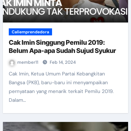
Caliemprendedora
Cak Imin Singgung Pemilu 2019:
Belum Apa-apa Sudah Sujud Syukur
member11
Feb 14, 2024
Cak Imin, Ketua Umum Partai Kebangkitan
Bangsa (PKB), baru-baru ini menyampaikan
pernyataan yang menarik terkait Pemilu 2019.
Dalam…