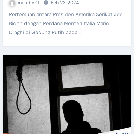
member11
Feb 23, 2024
Pertemuan antara Presiden Amerika Serikat Joe
Biden dengan Perdana Menteri Italia Mario
Draghi di Gedung Putih pada 1…