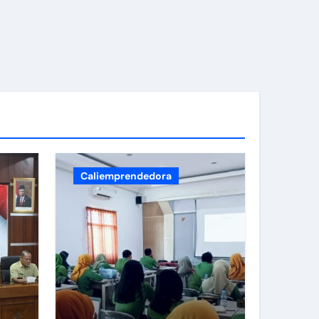
bupaten Klaten
Caliemprendedora
i Sewu Prambanan.