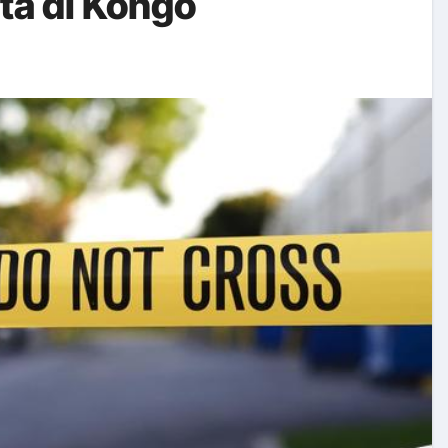
ta di Kongo
k Perubahan Perilaku Hidup Sehat Tahun 2024
MUM (TFU)
opor Batch 5 & 6 Tahun 2024
P Bersama Bupati Klaten Tahun 2024
bupaten Kota Sehat (KKS) Kabupaten Klaten Tahun 2024
dapatan dan Belanja di SIPD Tahun 2024
ratan Maternal dan Neonatal Bagi Tim PSC 119 dan Tim Matu
 Nogososro
 Mekanisme Penganggaran Porgram Gizi di Kabupaten Klaten
rok: Dari Malang Hingga Jakarta, Temukan Rekomendasi Terba
eamanan Pangan bagi Pelaku Usaha Industri Pangan di Merap