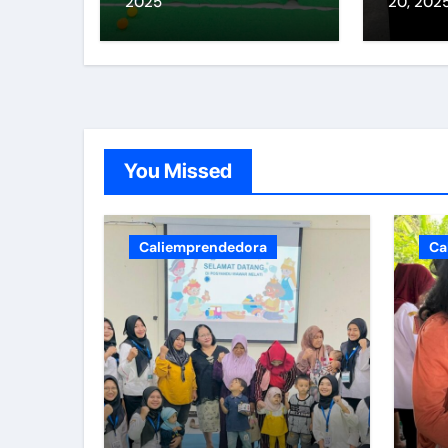
2025
20, 202
Emo-Demo
Pemeriksaan Kesehatan Pengem
Rapat Koordinasi Verifikasi Ka
Evaluasi Program Promosi Kes
Percepatan Kelembagaan Kabup
You Missed
Kasus DBD Meningkat, PSN Menja
Kelas Ibu Hamil, Manfaatnya ap
Caliemprendedora
Ca
FOGGING VS PSN 3M+
Apa itu POSBINDU? – Kabupate
Skrining dan Deteksi Dini Kanke
Hari Raya Waisak, beberapa p
Lokmin Lintas Sektor Bidang 