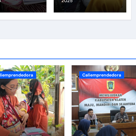
5
2025
udi Bus Jelang Natal 2024 dan Tahun Baru 2025
bupaten/Kota Sehat (KKS) Tahun 2025
ehatan dan Pemberdayaan Masyarakat
aten Kota Sehat (KKS) Tahun 2025 di Gedung SKB Cawas Ka
di Solusi.
a sih?
liemprendedora
Caliemprendedora
n Klaten
r Serviks dengan IVA Test.
etugas Puskesmas Kebondalem Lor menjadi P3K di Area Cand
Kesehatan di Kecamatan Prambanan