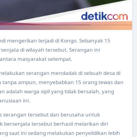
laten ke 220 di Alun-Alun Klaten Tahun 2024
grasi Pelayanan Kesehatan Primer Tahun 2024
ntuk Pengelola Website Puskesmas Tahun 2024
ans Kualitas Air Minum Rumah Tangga ( SKAMRT ) Tahun 2024
njata di wilayah tersebut. Serangan ini
lahraga Puskesmas Tahun 2024
antara masyarakat setempat.
rja Puskesmas Tahun 2024
 melakukan serangan mendadak di sebuah desa di
 tanpa ampun, menyebabkan 15 orang tewas dan
 Makanan di Desa Karangturi Kecamatan Gantiwarno Tahun
n adalah warga sipil yang tidak bersalah, yang
bup Pariwisata Sehat Kabupaten/Kota Sehat (KKS)
nusiaan ini.
 Mendapatkan Penghargaan UHC Awards kategori Madya Tahu
 serangan tersebut dan berusaha untuk
Kesehatan di Wilayah Kerja Puskesmas Kebonarum
ersenjata tersebut berhasil melarikan diri
 SBH di SMA 1 Negeri Ceper Tahun 2024
ng saat ini sedang melakukan penyelidikan lebih