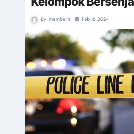
Kelompok Bersenja
Pemanfaatan Media Sosial Untu
By
member11
Feb 18, 2024
EVALUASI TEMPAT FASILITAS U
On The Job Training Bidan Pel
Senam Kader dan Launching IL
Penguatan Penyelenggaraan Ka
Koordinasi Input Realisasi Pen
Pertemuan Refresh Kegawatdaru
Workshop Pijat Baduta di Aula
Diskusi Dengan UNICEF Terkait
Menelusuri Kelezatan Bebek Ca
Bimbingan Teknis Penyuluhan K