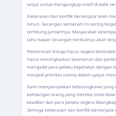
lanjut untuk mengungkap motif di balik ser
Pemeriksaan Kesehatan Supir B
Tim Sidak Pasar Melakukan Pe
Kekerasan dan konflik bersenjata telah me
tahun. Serangan semacam ini sering terja
Apel Ambulance Persiapan Aru
terhitung jumlahnya. Masyarakat setempat
Pertemuan Refresing System In
tahu kapan serangan berikutnya akan terja
Launching Gerakan Aksi Bergizi
Pemerintah Kongo harus segera bertindak
Pelatihan SDIDTK dan PMBA pa
harus meningkatkan keamanan dan perlind
mengadili para pelaku kejahatan dengan t
Peningkatan Kapasitas Anggota
menjadi prioritas utama dalam upaya mengat
Jambore Kader Kesehatan Kabu
Kami menyampaikan belasungkawa yang m
Pendampingan Tim Ahli Dokter
kehilangan orang yang mereka cintai dal
Pertemuan Rencana Evaluasi K
keadilan dan para pelaku segera ditangk
Workshop Kesehatan Catin dan 
Semoga kekerasan dan konflik bersenjata 