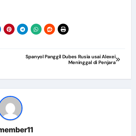
 Promosi dan Pemberdayaan Masyarakat Kab. Klaten Tahun 2
Total Berbasis Masyarakat (STBM) Award Tahun 2024
i Pangkalan Karangnongko Kab. Klaten Tahun 2024
 Klaten
GERMAS Tahun 2024
Spanyol Panggil Dubes Rusia usai Alexei
Meninggal di Penjara
 dalam Acara Festival Anti Korupsi di GBK Klaten
s) Kabupaten Kota Sehat
rempuan Sehat Produktif (GP2SP) Tingkat Kabupaten Klaten Ta
– Dinkes Kabupaten Klaten
tas Pelayanan Kesehatan di Puskesmas dan Laboratorium Kes
-Puskesmas dari Dinas Kesehatan Kabupaten Katingan
member11