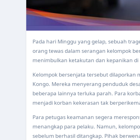
Upacara Hari Jadi Kabupaten K
Implementasi Germas Dan Inte
Refresh Pengelolaan Website u
Pada hari Minggu yang gelap, sebuah tragedi mengerikan terjadi di Kongo. Sebanyak 15
Persiapan Pelaksanaan Surveil
orang tewas dalam serangan kelompok berse
Evaluasi Program Kesehatan O
menimbulkan ketakutan dan kepanikan di 
Evaluasi Program Kesehatan Ke
Kelompok bersenjata tersebut dilaporkan
Kongo. Mereka menyerang penduduk desa
Perkembangan Kasus Keracunan
beberapa lainnya terluka parah. Para korba
Pertemuan Penyusunan Draf Per
menjadi korban kekerasan tak berperikema
Pemerintah Kabupaten Klaten
Para petugas keamanan segera merespons
Pengukuran Kebugaraan Kader 
menangkap para pelaku. Namun, kelompok b
Peningkatan Kapasitas Anggota
sebelum berhasil ditangkap. Pihak berwena