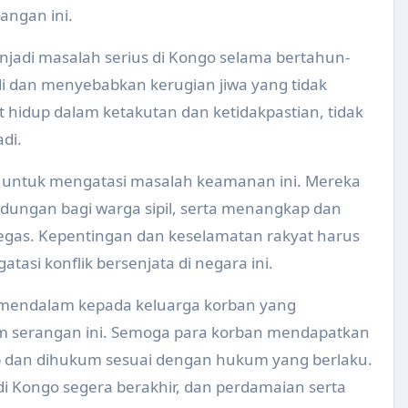
angan ini.
us untuk Persiapan Mudik Lebaran Tahun 2025
ngecekan dan Pemeriksaan Bahan Makanan di Pasar Tradision
njadi masalah serius di Kongo selama bertahun-
di dan menyebabkan kerugian jiwa yang tidak
s Mudik Lebaran Tahun 2025
 hidup dalam ketakutan dan ketidakpastian, tidak
formasi Kelola Limbah Medis (SIKELIM) Tahun 2024
di.
 Serentak Tahun 2024 : Remaja Sehat Prestasi Meningkat
 untuk mengatasi masalah keamanan ini. Mereka
da Kader dan Guru PAUD Tahun 2024
ungan bagi warga sipil, serta menangkap dan
egas. Kepentingan dan keselamatan rakyat harus
 Saka Bakti Husada Tingkat Kabupaten Tahun 2024
asi konflik bersenjata di negara ini.
paten Klaten Tahun 2024
endalam kepada keluarga korban yang
 Spesialis Obgyn Ke Puskesmas Delanggu dan Puskesmas Pe
am serangan ini. Semoga para korban mendapatkan
esehatan Lingkungan Dinas Kesehatan Tahun 2024
ap dan dihukum sesuai dengan hukum yang berlaku.
KB bagi pemegang program, LP/LS dan Tenaga Kesehatan tin
di Kongo segera berakhir, dan perdamaian serta