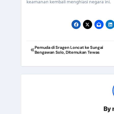
keamanan kembali menghiasi negara ini.
Pertemuan Koordinasi Program
Verifikasi Lapangan Sanitasi 
Pembinaan Saka Bakti Husada d
Gerakan Aksi Bergizi di SMP N 2
Navigasi
Pertemuan Forum Komunikasi 
Pemuda di Sragen Loncat ke Sungai
Bengawan Solo, Ditemukan Tewas
pos
Dinas Kesehatan Berpartisipasi
Penentuan Lokasi Khusus (Loku
Verifikasi Gerakan Pekerja Pe
Rakor Pokjanal Posyandu 2024 
Implementasi QRIS pada Fasili
Kunjungan Kaji Tiru Aplikasi E
By