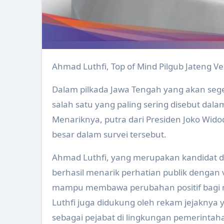
Upacara Hari Jadi Kabupaten K
Implementasi Germas Dan Inte
Refresh Pengelolaan Website u
Ahmad Luthfi, Top of Mind Pilgub Jateng Ve
Persiapan Pelaksanaan Surveil
Dalam pilkada Jawa Tengah yang akan seg
Evaluasi Program Kesehatan O
salah satu yang paling sering disebut dalam
Evaluasi Program Kesehatan Ke
Menariknya, putra dari Presiden Joko Wid
besar dalam survei tersebut.
Perkembangan Kasus Keracunan
Pertemuan Penyusunan Draf Per
Ahmad Luthfi, yang merupakan kandidat da
berhasil menarik perhatian publik dengan
Pemerintah Kabupaten Klaten
mampu membawa perubahan positif bagi 
Pengukuran Kebugaraan Kader 
Luthfi juga didukung oleh rekam jejaknya
Peningkatan Kapasitas Anggota
sebagai pejabat di lingkungan pemerintah