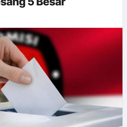
esang 5 Besar
k Perubahan Perilaku Hidup Sehat Tahun 2024
MUM (TFU)
opor Batch 5 & 6 Tahun 2024
P Bersama Bupati Klaten Tahun 2024
bupaten Kota Sehat (KKS) Kabupaten Klaten Tahun 2024
dapatan dan Belanja di SIPD Tahun 2024
ratan Maternal dan Neonatal Bagi Tim PSC 119 dan Tim Matu
 Nogososro
 Mekanisme Penganggaran Porgram Gizi di Kabupaten Klaten
rok: Dari Malang Hingga Jakarta, Temukan Rekomendasi Terba
eamanan Pangan bagi Pelaku Usaha Industri Pangan di Merap