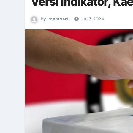
Versi Indikator, Ka
Pemanfaatan Media Sosial Untu
By
member11
Jul 7, 2024
EVALUASI TEMPAT FASILITAS U
On The Job Training Bidan Pel
Senam Kader dan Launching IL
Penguatan Penyelenggaraan Ka
Koordinasi Input Realisasi Pen
Pertemuan Refresh Kegawatdaru
Workshop Pijat Baduta di Aula
Diskusi Dengan UNICEF Terkait
Menelusuri Kelezatan Bebek Ca
Bimbingan Teknis Penyuluhan K