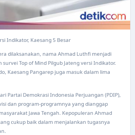
laten ke 220 di Alun-Alun Klaten Tahun 2024
grasi Pelayanan Kesehatan Primer Tahun 2024
ntuk Pengelola Website Puskesmas Tahun 2024
rsi Indikator, Kaesang 5 Besar
ans Kualitas Air Minum Rumah Tangga ( SKAMRT ) Tahun 2024
era dilaksanakan, nama Ahmad Luthfi menjadi
lahraga Puskesmas Tahun 2024
 survei Top of Mind Pilgub Jateng versi Indikator.
rja Puskesmas Tahun 2024
odo, Kaesang Pangarep juga masuk dalam lima
 Makanan di Desa Karangturi Kecamatan Gantiwarno Tahun
bup Pariwisata Sehat Kabupaten/Kota Sehat (KKS)
ri Partai Demokrasi Indonesia Perjuangan (PDIP),
 visi dan program-programnya yang dianggap
 Mendapatkan Penghargaan UHC Awards kategori Madya Tahu
masyarakat Jawa Tengah. Kepopuleran Ahmad
Kesehatan di Wilayah Kerja Puskesmas Kebonarum
 yang cukup baik dalam menjalankan tugasnya
 SBH di SMA 1 Negeri Ceper Tahun 2024
an.