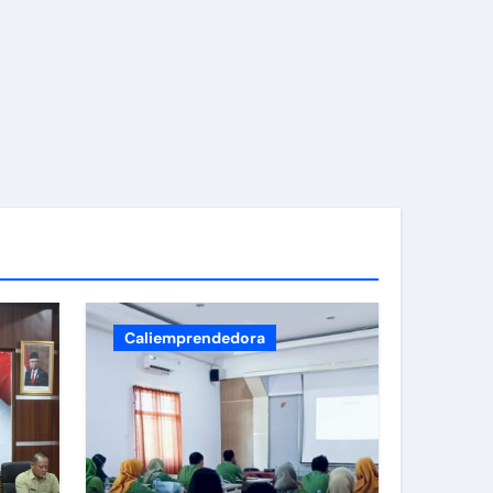
bupaten Klaten
Caliemprendedora
i Sewu Prambanan.