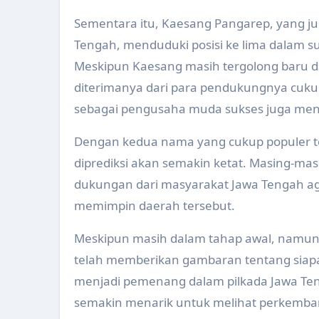
Pemeriksaan Kesehatan Supir B
Sementara itu, Kaesang Pangarep, yang ju
Tim Sidak Pasar Melakukan Pe
Tengah, menduduki posisi ke lima dalam surv
Meskipun Kaesang masih tergolong baru d
Apel Ambulance Persiapan Aru
diterimanya dari para pendukungnya cukup 
Pertemuan Refresing System In
sebagai pengusaha muda sukses juga menjad
Launching Gerakan Aksi Bergizi
Dengan kedua nama yang cukup populer te
Pelatihan SDIDTK dan PMBA pa
diprediksi akan semakin ketat. Masing-ma
dukungan dari masyarakat Jawa Tengah ag
Peningkatan Kapasitas Anggota
memimpin daerah tersebut.
Jambore Kader Kesehatan Kabu
Meskipun masih dalam tahap awal, namun su
Pendampingan Tim Ahli Dokter
telah memberikan gambaran tentang siapa 
Pertemuan Rencana Evaluasi K
menjadi pemenang dalam pilkada Jawa Ten
Workshop Kesehatan Catin dan 
semakin menarik untuk melihat perkembang