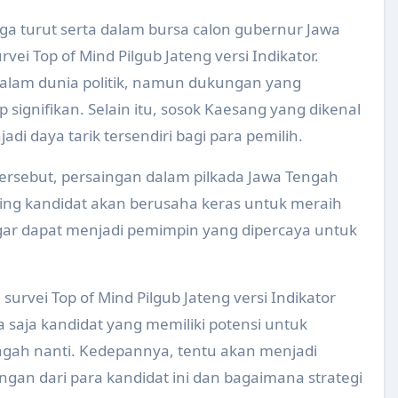
us untuk Persiapan Mudik Lebaran Tahun 2025
ga turut serta dalam bursa calon gubernur Jawa
ngecekan dan Pemeriksaan Bahan Makanan di Pasar Tradision
ei Top of Mind Pilgub Jateng versi Indikator.
alam dunia politik, namun dukungan yang
s Mudik Lebaran Tahun 2025
signifikan. Selain itu, sosok Kaesang yang dikenal
formasi Kelola Limbah Medis (SIKELIM) Tahun 2024
i daya tarik tersendiri bagi para pemilih.
 Serentak Tahun 2024 : Remaja Sehat Prestasi Meningkat
rsebut, persaingan dalam pilkada Jawa Tengah
da Kader dan Guru PAUD Tahun 2024
sing kandidat akan berusaha keras untuk meraih
ar dapat menjadi pemimpin yang dipercaya untuk
 Saka Bakti Husada Tingkat Kabupaten Tahun 2024
paten Klaten Tahun 2024
rvei Top of Mind Pilgub Jateng versi Indikator
 Spesialis Obgyn Ke Puskesmas Delanggu dan Puskesmas Pe
saja kandidat yang memiliki potensi untuk
esehatan Lingkungan Dinas Kesehatan Tahun 2024
gah nanti. Kedepannya, tentu akan menjadi
KB bagi pemegang program, LP/LS dan Tenaga Kesehatan tin
an dari para kandidat ini dan bagaimana strategi