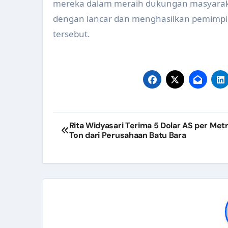
mereka dalam meraih dukungan masyaraka
Pertemuan Koordinasi Program
dengan lancar dan menghasilkan pemim
Verifikasi Lapangan Sanitasi 
tersebut.
Pembinaan Saka Bakti Husada d
Gerakan Aksi Bergizi di SMP N 2
Pertemuan Forum Komunikasi 
Dinas Kesehatan Berpartisipasi
Navigasi
Rita Widyasari Terima 5 Dolar AS per Metr
Penentuan Lokasi Khusus (Loku
Ton dari Perusahaan Batu Bara
pos
Verifikasi Gerakan Pekerja Pe
Rakor Pokjanal Posyandu 2024 
Implementasi QRIS pada Fasili
Kunjungan Kaji Tiru Aplikasi E