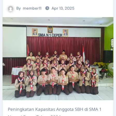
By
member11
Apr 13, 2025
Peningkatan Kapasitas Anggota SBH di SMA 1