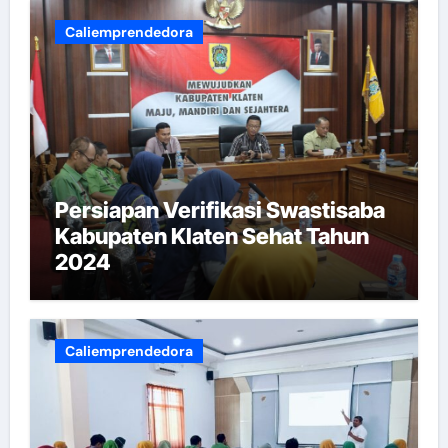
Caliemprendedora
Persiapan Verifikasi Swastisaba
Kabupaten Klaten Sehat Tahun
2024
Caliemprendedora