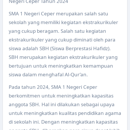
Negeri Ceper Tahun 2024
SMA 1 Negeri Ceper merupakan salah satu
sekolah yang memiliki kegiatan ekstrakurikuler
yang cukup beragam. Salah satu kegiatan
ekstrakurikuler yang cukup diminati oleh para
siswa adalah SBH (Siswa Berprestasi Hafidz).
SBH merupakan kegiatan ekstrakurikuler yang
bertujuan untuk meningkatkan kemampuan
siswa dalam menghafal Al-Qur’an.
Pada tahun 2024, SMA 1 Negeri Ceper
berkomitmen untuk meningkatkan kapasitas
anggota SBH. Hal ini dilakukan sebagai upaya
untuk meningkatkan kualitas pendidikan agama
di sekolah ini. Dengan meningkatkan kapasitas