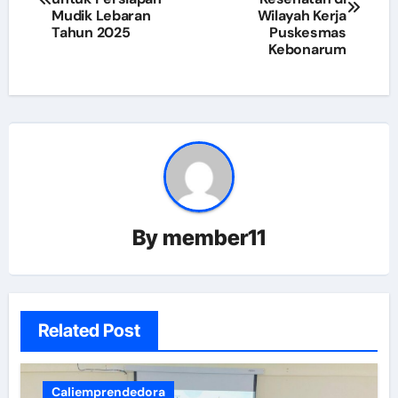
Mudik Lebaran
Wilayah Kerja
Tahun 2025
Puskesmas
Kebonarum
By
member11
Related Post
Caliemprendedora