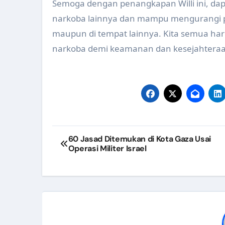
Semoga dengan penangkapan Willi ini, dap
Verifikasi Gerakan Pekerja Pe
narkoba lainnya dan mampu mengurangi p
maupun di tempat lainnya. Kita semua ha
Rakor Pokjanal Posyandu 2024 
narkoba demi keamanan dan kesejahtera
Implementasi QRIS pada Fasili
Kunjungan Kaji Tiru Aplikasi E
Evaluasi Pelaksanaan Posyandu 
Pertemuan Rencana dan Evaluas
Navigasi
Penilaian Lomba Video Edukas
60 Jasad Ditemukan di Kota Gaza Usai
Operasi Militer Israel
pos
Verifikasi Gerakan Pekerja Per
Fogging atau PSN??Efektif yan
Persiapan Pengumpulan Indikat
Data Keluaran Togel Terkini: Men