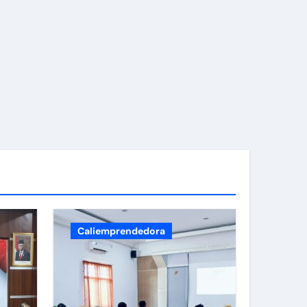
i Sewu Prambanan.
n Demo Slot PG Soft Gratis!
Caliemprendedora