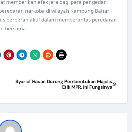
at memberikan efek jera bagi para pengedar
rempuan Sehat Produktif (GP2SP) Tingkat Kabupaten Klaten Ta
eredaran narkoba di wilayah Kampung Bahari
rus berperan aktif dalam memberantas peredaran
– Dinkes Kabupaten Klaten
an bersama.
tas Pelayanan Kesehatan di Puskesmas dan Laboratorium Kes
-Puskesmas dari Dinas Kesehatan Kabupaten Katingan
ILP di Kab. Klaten 2024
i Program Usia Sekolah dan Remaja di Kab Klaten 2024
i PHBS 2024
Syarief Hasan Dorong Pembentukan Majelis
Etik MPR, Ini Fungsinya
empuan Sehat Produktif (GP2SP) Perusahaan Tingkat Provinsi
g Mana??
or Swasti Saba Tahun 2025
yelami Situs Lotto SGP, HK, dan SDY Hari Ini!