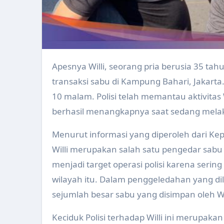
Perkembangan Kasus Keracunan
Pertemuan Penyusunan Draf Per
Pemerintah Kabupaten Klaten
Pengukuran Kebugaraan Kader 
Apesnya Willi, seorang pria berusia 35 tahun, ditangkap oleh Keciduk Polisi usai melakukan
transaksi sabu di Kampung Bahari, Jakarta. 
Peningkatan Kapasitas Anggota
10 malam. Polisi telah memantau aktivitas
Pemeriksaan Kesehatan Supir B
berhasil menangkapnya saat sedang melak
Tim Sidak Pasar Melakukan Pe
Menurut informasi yang diperoleh dari Kepa
Apel Ambulance Persiapan Aru
Willi merupakan salah satu pengedar sabu t
Pertemuan Refresing System In
menjadi target operasi polisi karena serin
wilayah itu. Dalam penggeledahan yang di
Launching Gerakan Aksi Bergizi
sejumlah besar sabu yang disimpan oleh Wi
Pelatihan SDIDTK dan PMBA pa
Keciduk Polisi terhadap Willi ini merupaka
Peningkatan Kapasitas Anggota