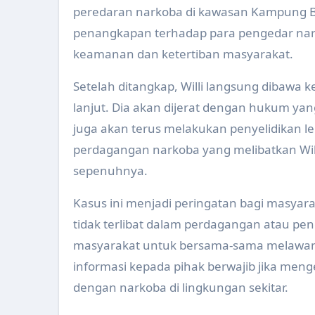
peredaran narkoba di kawasan Kampung Bah
Jambore Kader Kesehatan Kabu
penangkapan terhadap para pengedar nark
keamanan dan ketertiban masyarakat.
Pendampingan Tim Ahli Dokter
Pertemuan Rencana Evaluasi K
Setelah ditangkap, Willi langsung dibawa k
lanjut. Dia akan dijerat dengan hukum yang 
Workshop Kesehatan Catin dan 
juga akan terus melakukan penyelidikan l
Pertemuan Koordinasi Program
perdagangan narkoba yang melibatkan Will
Verifikasi Lapangan Sanitasi 
sepenuhnya.
Pembinaan Saka Bakti Husada d
Kasus ini menjadi peringatan bagi masyar
tidak terlibat dalam perdagangan atau pe
Gerakan Aksi Bergizi di SMP N 2
masyarakat untuk bersama-sama melawa
Pertemuan Forum Komunikasi 
informasi kepada pihak berwajib jika meng
Dinas Kesehatan Berpartisipasi
dengan narkoba di lingkungan sekitar.
Penentuan Lokasi Khusus (Loku