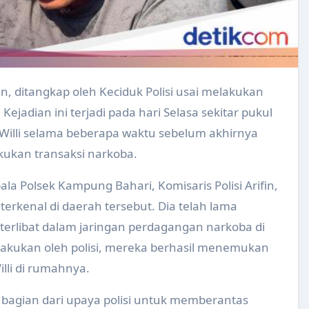
 Makanan di Desa Karangturi Kecamatan Gantiwarno Tahun
bup Pariwisata Sehat Kabupaten/Kota Sehat (KKS)
 Mendapatkan Penghargaan UHC Awards kategori Madya Tahu
Kesehatan di Wilayah Kerja Puskesmas Kebonarum
Kejadian ini terjadi pada hari Selasa sekitar pukul
 SBH di SMA 1 Negeri Ceper Tahun 2024
 Willi selama beberapa waktu sebelum akhirnya
us untuk Persiapan Mudik Lebaran Tahun 2025
ukan transaksi narkoba.
ngecekan dan Pemeriksaan Bahan Makanan di Pasar Tradision
la Polsek Kampung Bahari, Komisaris Polisi Arifin,
s Mudik Lebaran Tahun 2025
erkenal di daerah tersebut. Dia telah lama
formasi Kelola Limbah Medis (SIKELIM) Tahun 2024
g terlibat dalam jaringan perdagangan narkoba di
lakukan oleh polisi, mereka berhasil menemukan
 Serentak Tahun 2024 : Remaja Sehat Prestasi Meningkat
lli di rumahnya.
da Kader dan Guru PAUD Tahun 2024
n bagian dari upaya polisi untuk memberantas
 Saka Bakti Husada Tingkat Kabupaten Tahun 2024