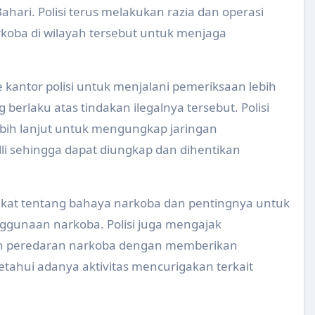
ari. Polisi terus melakukan razia dan operasi
paten Klaten Tahun 2024
oba di wilayah tersebut untuk menjaga
 Spesialis Obgyn Ke Puskesmas Delanggu dan Puskesmas Pe
esehatan Lingkungan Dinas Kesehatan Tahun 2024
e kantor polisi untuk menjalani pemeriksaan lebih
berlaku atas tindakan ilegalnya tersebut. Polisi
KB bagi pemegang program, LP/LS dan Tenaga Kesehatan tin
ebih lanjut untuk mengungkap jaringan
 Promosi dan Pemberdayaan Masyarakat Kab. Klaten Tahun 2
i sehingga dapat diungkap dan dihentikan
Total Berbasis Masyarakat (STBM) Award Tahun 2024
i Pangkalan Karangnongko Kab. Klaten Tahun 2024
akat tentang bahaya narkoba dan pentingnya untuk
nggunaan narkoba. Polisi juga mengajak
 Klaten
n peredaran narkoba dengan memberikan
GERMAS Tahun 2024
etahui adanya aktivitas mencurigakan terkait
 dalam Acara Festival Anti Korupsi di GBK Klaten
s) Kabupaten Kota Sehat