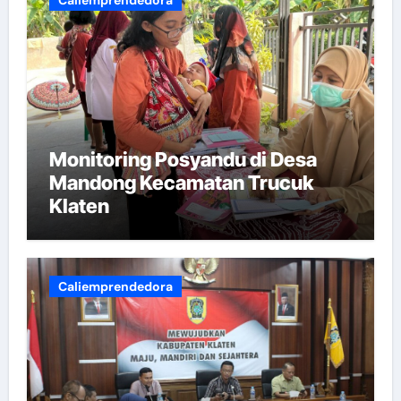
Caliemprendedora
Monitoring Posyandu di Desa
Mandong Kecamatan Trucuk
Klaten
Caliemprendedora