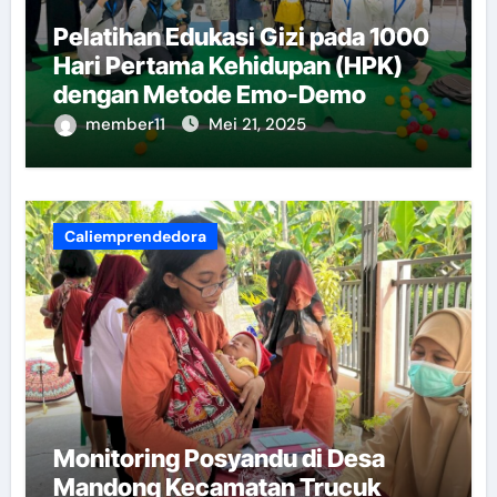
Pelatihan Edukasi Gizi pada 1000
Hari Pertama Kehidupan (HPK)
dengan Metode Emo-Demo
member11
Mei 21, 2025
Caliemprendedora
Monitoring Posyandu di Desa
Mandong Kecamatan Trucuk