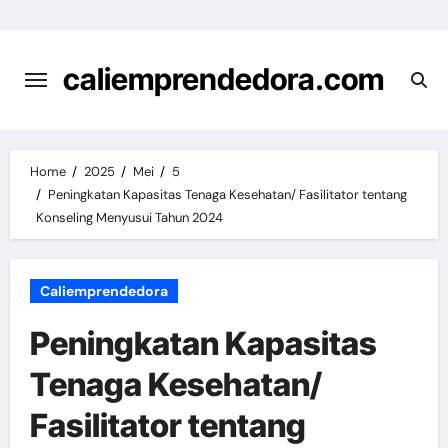
Skip
to
content
caliemprendedora.com
Home
2025
Mei
5
Peningkatan Kapasitas Tenaga Kesehatan/ Fasilitator tentang
Konseling Menyusui Tahun 2024
Caliemprendedora
Peningkatan Kapasitas
Tenaga Kesehatan/
Fasilitator tentang