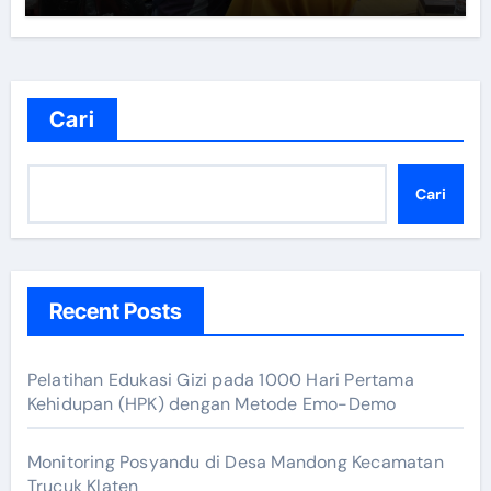
Cari
Cari
Recent Posts
Pelatihan Edukasi Gizi pada 1000 Hari Pertama
Kehidupan (HPK) dengan Metode Emo-Demo
Monitoring Posyandu di Desa Mandong Kecamatan
Trucuk Klaten