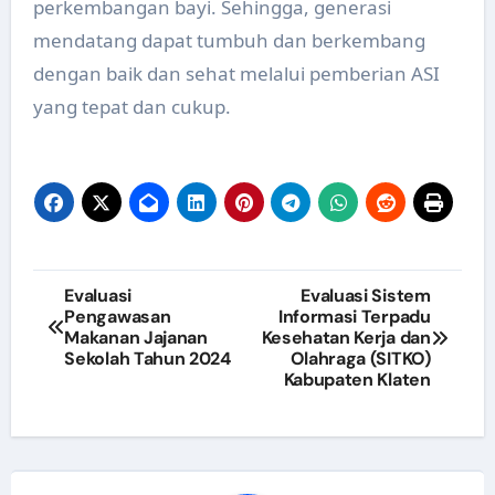
perkembangan bayi. Sehingga, generasi
mendatang dapat tumbuh dan berkembang
dengan baik dan sehat melalui pemberian ASI
yang tepat dan cukup.
Navigasi
Evaluasi
Evaluasi Sistem
Pengawasan
Informasi Terpadu
pos
Makanan Jajanan
Kesehatan Kerja dan
Sekolah Tahun 2024
Olahraga (SITKO)
Kabupaten Klaten