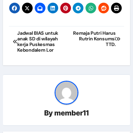
Navigasi
Jadwal BIAS untuk
Remaja Putri Harus
anak SD di wilayah
Rutrin Konsumsi
pos
kerja Puskesmas
TTD.
Kebondalem Lor
By
member11