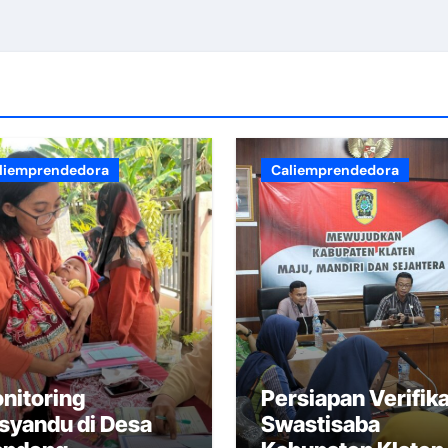
udi Bus Jelang Natal 2024 dan Tahun Baru 2025
bupaten/Kota Sehat (KKS) Tahun 2025
ehatan dan Pemberdayaan Masyarakat
aten Kota Sehat (KKS) Tahun 2025 di Gedung SKB Cawas Ka
liemprendedora
Caliemprendedora
di Solusi.
a sih?
n Klaten
r Serviks dengan IVA Test.
nitoring
Persiapan Verifika
etugas Puskesmas Kebondalem Lor menjadi P3K di Area Cand
syandu di Desa
Swastisaba
Kesehatan di Kecamatan Prambanan