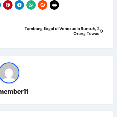
 Promosi dan Pemberdayaan Masyarakat Kab. Klaten Tahun 2
Total Berbasis Masyarakat (STBM) Award Tahun 2024
i Pangkalan Karangnongko Kab. Klaten Tahun 2024
Tambang Ilegal di Venezuela Runtuh, 2
Orang Tewas
 Klaten
GERMAS Tahun 2024
 dalam Acara Festival Anti Korupsi di GBK Klaten
s) Kabupaten Kota Sehat
rempuan Sehat Produktif (GP2SP) Tingkat Kabupaten Klaten Ta
– Dinkes Kabupaten Klaten
member11
tas Pelayanan Kesehatan di Puskesmas dan Laboratorium Kes
-Puskesmas dari Dinas Kesehatan Kabupaten Katingan