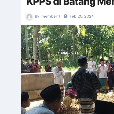
KPPS di Batang Me
Pemanfaatan Media Sosial Untu
By
member11
Feb 20, 2024
EVALUASI TEMPAT FASILITAS U
On The Job Training Bidan Pel
Senam Kader dan Launching IL
Penguatan Penyelenggaraan Ka
Koordinasi Input Realisasi Pen
Pertemuan Refresh Kegawatdaru
Workshop Pijat Baduta di Aula
Diskusi Dengan UNICEF Terkait
Menelusuri Kelezatan Bebek Ca
Bimbingan Teknis Penyuluhan K