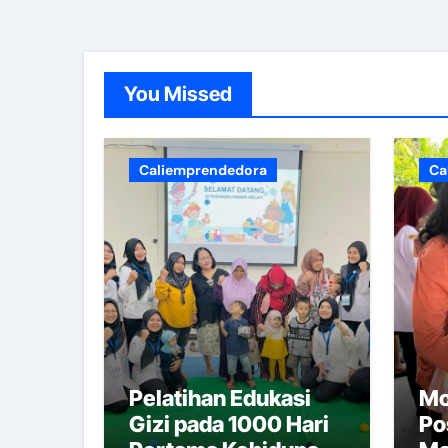
Pemeriksaan Kesehatan Pengem
Rapat Koordinasi Verifikasi Ka
You Missed
Evaluasi Program Promosi Kes
Percepatan Kelembagaan Kabup
Caliemprendedora
Ca
Kasus DBD Meningkat, PSN Menja
Kelas Ibu Hamil, Manfaatnya ap
FOGGING VS PSN 3M+
Apa itu POSBINDU? – Kabupate
Skrining dan Deteksi Dini Kanke
Pelatihan Edukasi
Mo
Hari Raya Waisak, beberapa p
Gizi pada 1000 Hari
Po
Lokmin Lintas Sektor Bidang 