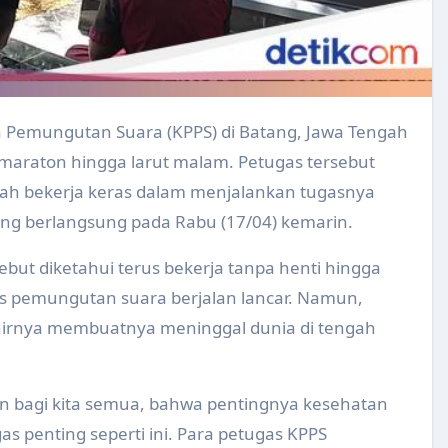
laten ke 220 di Alun-Alun Klaten Tahun 2024
grasi Pelayanan Kesehatan Primer Tahun 2024
ntuk Pengelola Website Puskesmas Tahun 2024
ans Kualitas Air Minum Rumah Tangga ( SKAMRT ) Tahun 2024
maraton hingga larut malam. Petugas tersebut
lahraga Puskesmas Tahun 2024
elah bekerja keras dalam menjalankan tugasnya
ng berlangsung pada Rabu (17/04) kemarin.
rja Puskesmas Tahun 2024
sebut diketahui terus bekerja tanpa henti hingga
 Makanan di Desa Karangturi Kecamatan Gantiwarno Tahun
es pemungutan suara berjalan lancar. Namun,
bup Pariwisata Sehat Kabupaten/Kota Sehat (KKS)
hirnya membuatnya meninggal dunia di tengah
 Mendapatkan Penghargaan UHC Awards kategori Madya Tahu
Kesehatan di Wilayah Kerja Puskesmas Kebonarum
ran bagi kita semua, bahwa pentingnya kesehatan
 SBH di SMA 1 Negeri Ceper Tahun 2024
s penting seperti ini. Para petugas KPPS