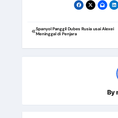
Pertemuan Koordinasi Program
Verifikasi Lapangan Sanitasi 
Navigasi
Pembinaan Saka Bakti Husada d
Spanyol Panggil Dubes Rusia usai Alexei
Meninggal di Penjara
Gerakan Aksi Bergizi di SMP N 2
pos
Pertemuan Forum Komunikasi 
Dinas Kesehatan Berpartisipasi
Penentuan Lokasi Khusus (Loku
Verifikasi Gerakan Pekerja Pe
Rakor Pokjanal Posyandu 2024 
By
Implementasi QRIS pada Fasili
Kunjungan Kaji Tiru Aplikasi E