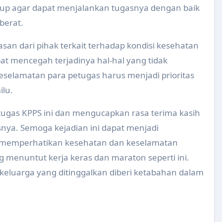
ukup agar dapat menjalankan tugasnya dengan baik
us untuk Persiapan Mudik Lebaran Tahun 2025
 berat.
ngecekan dan Pemeriksaan Bahan Makanan di Pasar Tradision
san dari pihak terkait terhadap kondisi kesehatan
s Mudik Lebaran Tahun 2025
at mencegah terjadinya hal-hal yang tidak
formasi Kelola Limbah Medis (SIKELIM) Tahun 2024
keselamatan para petugas harus menjadi prioritas
lu.
 Serentak Tahun 2024 : Remaja Sehat Prestasi Meningkat
da Kader dan Guru PAUD Tahun 2024
ugas KPPS ini dan mengucapkan rasa terima kasih
nya. Semoga kejadian ini dapat menjadi
 Saka Bakti Husada Tingkat Kabupaten Tahun 2024
h memperhatikan kesehatan dan keselamatan
paten Klaten Tahun 2024
g menuntut kerja keras dan maraton seperti ini.
 Spesialis Obgyn Ke Puskesmas Delanggu dan Puskesmas Pe
keluarga yang ditinggalkan diberi ketabahan dalam
esehatan Lingkungan Dinas Kesehatan Tahun 2024
KB bagi pemegang program, LP/LS dan Tenaga Kesehatan tin