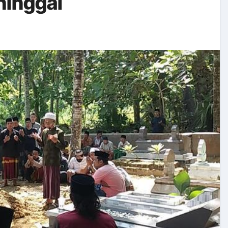
ninggal
k Perubahan Perilaku Hidup Sehat Tahun 2024
MUM (TFU)
opor Batch 5 & 6 Tahun 2024
P Bersama Bupati Klaten Tahun 2024
bupaten Kota Sehat (KKS) Kabupaten Klaten Tahun 2024
dapatan dan Belanja di SIPD Tahun 2024
ratan Maternal dan Neonatal Bagi Tim PSC 119 dan Tim Matu
 Nogososro
 Mekanisme Penganggaran Porgram Gizi di Kabupaten Klaten
rok: Dari Malang Hingga Jakarta, Temukan Rekomendasi Terba
eamanan Pangan bagi Pelaku Usaha Industri Pangan di Merap