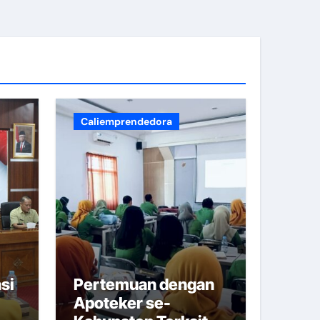
bupaten Klaten
Caliemprendedora
si
Pertemuan dengan
i Sewu Prambanan.
Apoteker se-