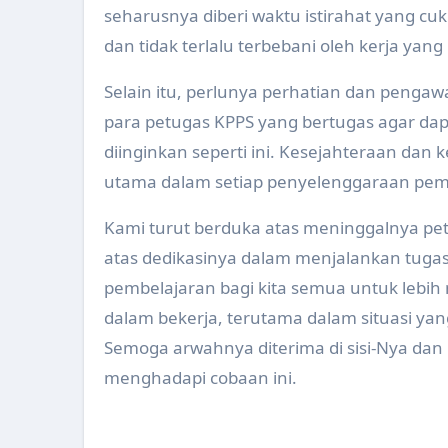
seharusnya diberi waktu istirahat yang c
Pemeriksaan Kesehatan Supir B
dan tidak terlalu terbebani oleh kerja yang
Tim Sidak Pasar Melakukan Pe
Selain itu, perlunya perhatian dan pengawa
Apel Ambulance Persiapan Aru
para petugas KPPS yang bertugas agar dap
Pertemuan Refresing System In
diinginkan seperti ini. Kesejahteraan dan 
utama dalam setiap penyelenggaraan pemi
Launching Gerakan Aksi Bergizi
Pelatihan SDIDTK dan PMBA pa
Kami turut berduka atas meninggalnya pet
atas dedikasinya dalam menjalankan tugas
Peningkatan Kapasitas Anggota
pembelajaran bagi kita semua untuk lebi
Jambore Kader Kesehatan Kabu
dalam bekerja, terutama dalam situasi yan
Pendampingan Tim Ahli Dokter
Semoga arwahnya diterima di sisi-Nya dan 
menghadapi cobaan ini.
Pertemuan Rencana Evaluasi K
Workshop Kesehatan Catin dan 