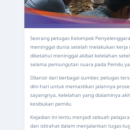
Upacara Hari Jadi Kabupaten K
Implementasi Germas Dan Inte
Refresh Pengelolaan Website u
Seorang petugas Kelompok Penyelenggara Pemungutan Suara (KPPS) di Batang, Jawa Tengah
Persiapan Pelaksanaan Surveil
meninggal dunia setelah melakukan kerja 
Evaluasi Program Kesehatan O
diketahui meninggal akibat kelelahan set
selama pemungutan suara pada Pemilu ya
Evaluasi Program Kesehatan Ke
Dilansir dari berbagai sumber, petugas ter
Perkembangan Kasus Keracunan
dini hari untuk memastikan jalannya pros
Pertemuan Penyusunan Draf Per
sayangnya, kelelahan yang dialaminya ak
Pemerintah Kabupaten Klaten
kesibukan pemilu.
Pengukuran Kebugaraan Kader 
Kejadian ini tentu menjadi sebuah pelaja
Peningkatan Kapasitas Anggota
dan istirahat dalam menjalankan tugas-tuga