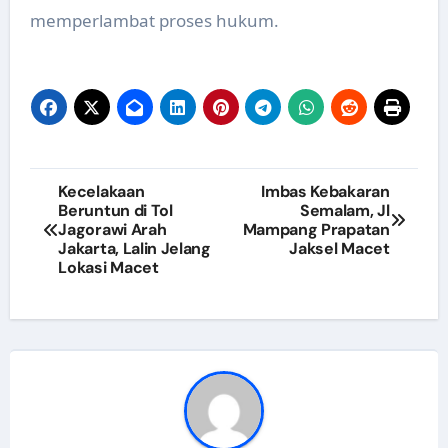
memperlambat proses hukum.
Navigasi
Kecelakaan
Imbas Kebakaran
Beruntun di Tol
Semalam, Jl
pos
Jagorawi Arah
Mampang Prapatan
Jakarta, Lalin Jelang
Jaksel Macet
Lokasi Macet