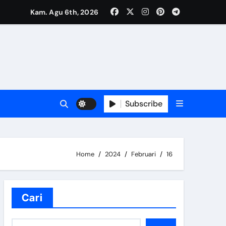
Kam. Agu 6th, 2026
ahun 2024
Subscribe
kesmas Klaten Tengah Kabupaten Klaten
Home
2024
Februari
16
n Klaten
Cari
4