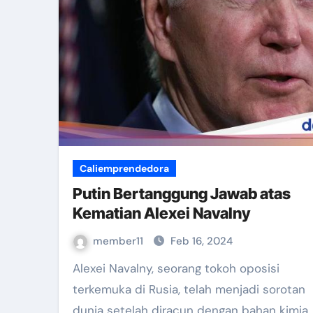
Evaluasi Pengawasan Makanan 
Pemanfaatan Media Sosial Untu
EVALUASI TEMPAT FASILITAS U
On The Job Training Bidan Pel
Senam Kader dan Launching IL
Penguatan Penyelenggaraan Ka
Caliemprendedora
Koordinasi Input Realisasi Pen
Putin Bertanggung Jawab atas
Pertemuan Refresh Kegawatdaru
Kematian Alexei Navalny
Workshop Pijat Baduta di Aula
member11
Feb 16, 2024
Diskusi Dengan UNICEF Terkait
Alexei Navalny, seorang tokoh oposisi
terkemuka di Rusia, telah menjadi sorotan
Menelusuri Kelezatan Bebek Ca
dunia setelah diracun dengan bahan kimia