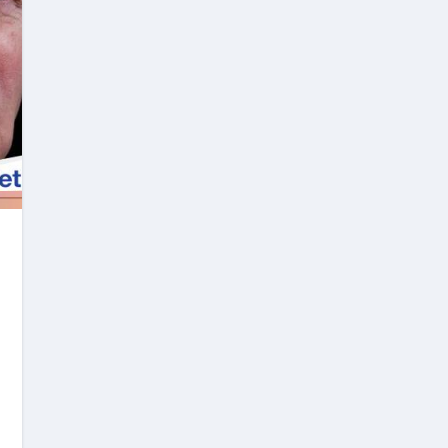
Jajanan Sekolah Tahun 2024
k Perubahan Perilaku Hidup Sehat Tahun 2024
MUM (TFU)
opor Batch 5 & 6 Tahun 2024
P Bersama Bupati Klaten Tahun 2024
bupaten Kota Sehat (KKS) Kabupaten Klaten Tahun 2024
dapatan dan Belanja di SIPD Tahun 2024
ratan Maternal dan Neonatal Bagi Tim PSC 119 dan Tim Matu
 Nogososro
 Mekanisme Penganggaran Porgram Gizi di Kabupaten Klaten
rok: Dari Malang Hingga Jakarta, Temukan Rekomendasi Terba