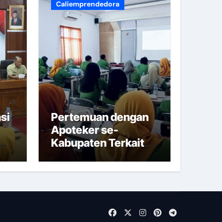
Caliemprendedora
al dan Modern Menjelang Lebaran 2025
si
Pertemuan dengan
Apoteker se-
Kabupaten Terkait
Regulasi Apoteker
Terbaru Tahun 2024
dan Tahun 2024
gkat Kabupaten Klate Tahun 2024