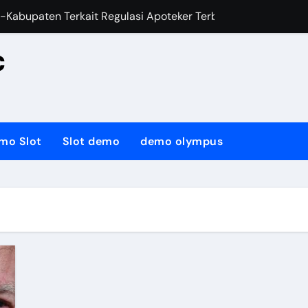
-Kabupaten Terkait Regulasi Apoteker Terbaru Tahun 2024
nan Dan Sentra Makanan Jajanan Sekolah
c
alis Keliling (SPELING) Dinas Kesehatan Klaten Tahun 2025
anaan ILP di kabupaten Klaten Tahun 2024
lompok Olahraga Masyarakat Indonesia (KORMI) dan Kader T
mo Slot
Slot demo
demo olympus
aku Hidup Bersih dan Sehat (PHBS) di Kab. Klaten
di wilayah Puskesmas Ceper, Puskesmas Jogonalan 1 dan Pus
am Disabilitas bersama Dinas Kesehatan Klaten 2024
at (KKS) Bersama Forum Kota Sehat (FKS) dan Dinas Kesehata
adu Kesehatan Kerja dan Olahraga (SITKO) Kabupaten Klaten
esehatan/ Fasilitator tentang Konseling Menyusui Tahun 202