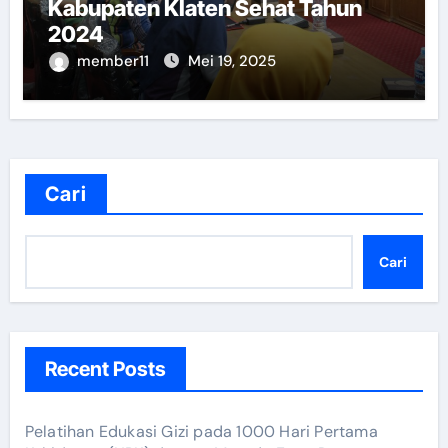
Kabupaten Klaten Sehat Tahun
2024
member11
Mei 19, 2025
Cari
Cari
Recent Posts
Pelatihan Edukasi Gizi pada 1000 Hari Pertama