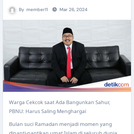
By
member11
Mar 26, 2024
Warga Cekcok saat Ada Bangunkan Sahur,
PBNU: Harus Saling Menghargai
Bulan suci Ramadan menjadi momen yang
dinanti-nantikan umat Islam di seluruh dunia.