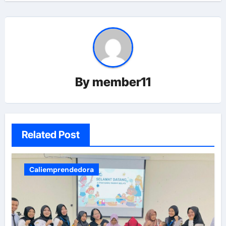
By
member11
Related Post
Caliemprendedora