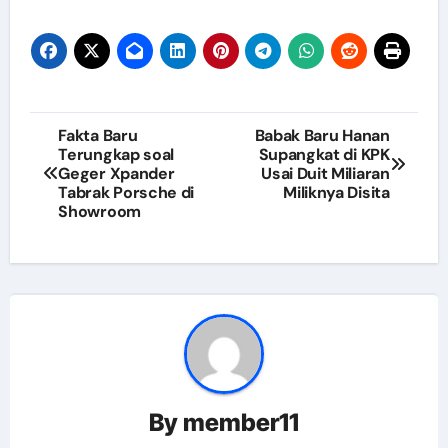
Navigasi
Fakta Baru
Babak Baru Hanan
Terungkap soal
Supangkat di KPK
pos
Geger Xpander
Usai Duit Miliaran
Tabrak Porsche di
Miliknya Disita
Showroom
By
member11